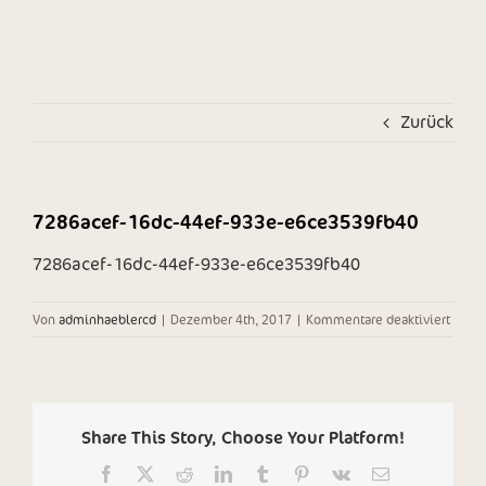
Zum
Inhalt
springen
Zurück
7286acef-16dc-44ef-933e-e6ce3539fb40
7286acef-16dc-44ef-933e-e6ce3539fb40
für
Von
adminhaeblercd
|
Dezember 4th, 2017
|
Kommentare deaktiviert
7286a
16dc-
44ef-
933e-
e6ce3
Share This Story, Choose Your Platform!
Facebook
X
Reddit
LinkedIn
Tumblr
Pinterest
Vk
E-